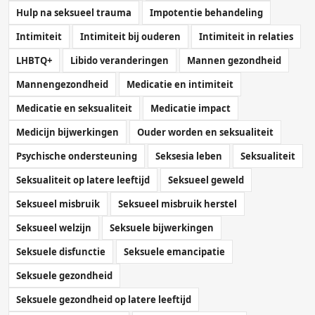
Hulp na seksueel trauma
Impotentie behandeling
Intimiteit
Intimiteit bij ouderen
Intimiteit in relaties
LHBTQ+
Libido veranderingen
Mannen gezondheid
Mannengezondheid
Medicatie en intimiteit
Medicatie en seksualiteit
Medicatie impact
Medicijn bijwerkingen
Ouder worden en seksualiteit
Psychische ondersteuning
Seksesia leben
Seksualiteit
Seksualiteit op latere leeftijd
Seksueel geweld
Seksueel misbruik
Seksueel misbruik herstel
Seksueel welzijn
Seksuele bijwerkingen
Seksuele disfunctie
Seksuele emancipatie
Seksuele gezondheid
Seksuele gezondheid op latere leeftijd