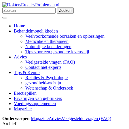
Ga
naar
Zoeken
Zoeken
de
naar:
Menu
inhoud
Home
Behandelmogelijkheden
Veelvoorkomende oorzaken en oplossingen
Medicatie en therapieën
Natuurlijke benaderingen
Tips voor een gezondere levensstijl
Advies
Veelgestelde vragen (FAQ)
Contact met experts
Tips & Kennis
Relaties & Psychologie
gezondheid-welzijn
Wetenschap & Onderzoek
Erectiepillen
Ervaringen van gebruikers
Voedingssupplementen
Magazine
Onderwerpen
Magazine
Advies
Veelgestelde vragen (FAQ)
Archief