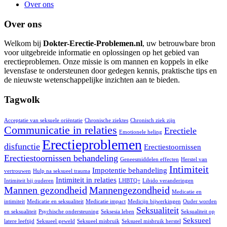
Over ons
Over ons
Welkom bij
Dokter-Erectie-Problemen.nl
, uw betrouwbare bron
voor uitgebreide informatie en oplossingen op het gebied van
erectieproblemen. Onze missie is om mannen en koppels in elke
levensfase te ondersteunen door gedegen kennis, praktische tips en
de nieuwste wetenschappelijke inzichten aan te bieden.
Tagwolk
Acceptatie van seksuele oriëntatie
Chronische ziektes
Chronisch ziek zijn
Communicatie in relaties
Erectiele
Emotionele heling
Erectieproblemen
disfunctie
Erectiestoornissen
Erectiestoornissen behandeling
Geneesmiddelen effecten
Herstel van
Intimiteit
Impotentie behandeling
vertrouwen
Hulp na seksueel trauma
Intimiteit in relaties
Intimiteit bij ouderen
LHBTQ+
Libido veranderingen
Mannen gezondheid
Mannengezondheid
Medicatie en
intimiteit
Medicatie en seksualiteit
Medicatie impact
Medicijn bijwerkingen
Ouder worden
Seksualiteit
en seksualiteit
Psychische ondersteuning
Seksesia leben
Seksualiteit op
Seksueel
latere leeftijd
Seksueel geweld
Seksueel misbruik
Seksueel misbruik herstel