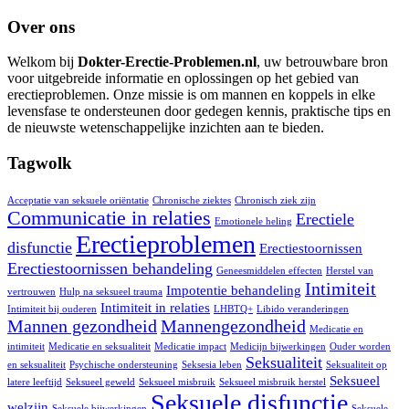
Over ons
Welkom bij
Dokter-Erectie-Problemen.nl
, uw betrouwbare bron
voor uitgebreide informatie en oplossingen op het gebied van
erectieproblemen. Onze missie is om mannen en koppels in elke
levensfase te ondersteunen door gedegen kennis, praktische tips en
de nieuwste wetenschappelijke inzichten aan te bieden.
Tagwolk
Acceptatie van seksuele oriëntatie
Chronische ziektes
Chronisch ziek zijn
Communicatie in relaties
Erectiele
Emotionele heling
Erectieproblemen
disfunctie
Erectiestoornissen
Erectiestoornissen behandeling
Geneesmiddelen effecten
Herstel van
Intimiteit
Impotentie behandeling
vertrouwen
Hulp na seksueel trauma
Intimiteit in relaties
Intimiteit bij ouderen
LHBTQ+
Libido veranderingen
Mannen gezondheid
Mannengezondheid
Medicatie en
intimiteit
Medicatie en seksualiteit
Medicatie impact
Medicijn bijwerkingen
Ouder worden
Seksualiteit
en seksualiteit
Psychische ondersteuning
Seksesia leben
Seksualiteit op
Seksueel
latere leeftijd
Seksueel geweld
Seksueel misbruik
Seksueel misbruik herstel
Seksuele disfunctie
welzijn
Seksuele bijwerkingen
Seksuele