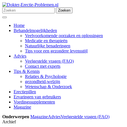
Ga
naar
Zoeken
Zoeken
de
naar:
Menu
inhoud
Home
Behandelmogelijkheden
Veelvoorkomende oorzaken en oplossingen
Medicatie en therapieën
Natuurlijke benaderingen
Tips voor een gezondere levensstijl
Advies
Veelgestelde vragen (FAQ)
Contact met experts
Tips & Kennis
Relaties & Psychologie
gezondheid-welzijn
Wetenschap & Onderzoek
Erectiepillen
Ervaringen van gebruikers
Voedingssupplementen
Magazine
Onderwerpen
Magazine
Advies
Veelgestelde vragen (FAQ)
Archief