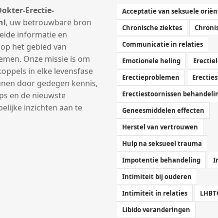
okter-Erectie-
Acceptatie van seksuele oriën
nl
, uw betrouwbare bron
Chronische ziektes
Chronis
eide informatie en
Communicatie in relaties
 op het gebied van
lemen. Onze missie is om
Emotionele heling
Erectiel
ppels in elke levensfase
Erectieproblemen
Erectie
unen door gedegen kennis,
Erectiestoornissen behandeli
ips en de nieuwste
lijke inzichten aan te
Geneesmiddelen effecten
Herstel van vertrouwen
Hulp na seksueel trauma
Impotentie behandeling
I
Intimiteit bij ouderen
Intimiteit in relaties
LHBT
Libido veranderingen