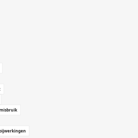
t
misbruik
bijwerkingen