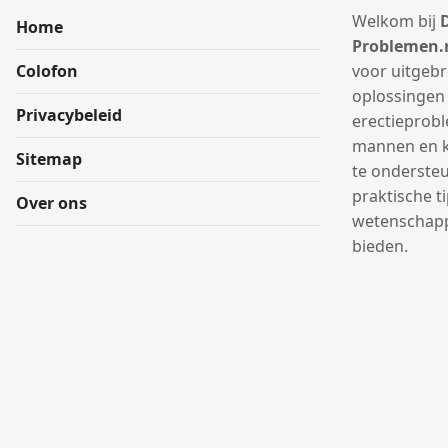
Welkom bij
D
Home
Problemen.
Colofon
voor uitgebr
oplossingen
Privacybeleid
erectieprob
mannen en ko
Sitemap
te onderste
praktische t
Over ons
wetenschappe
bieden.