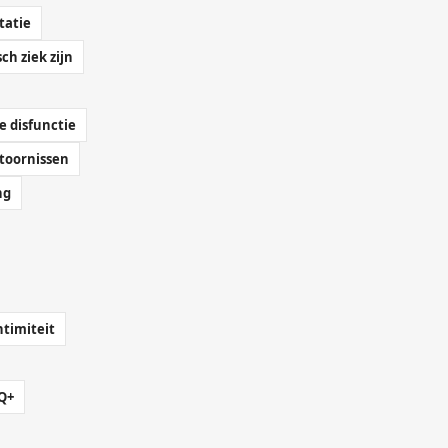
tatie
ch ziek zijn
e disfunctie
stoornissen
ng
ntimiteit
Q+