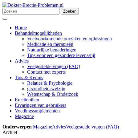
Ga
naar
Zoeken
Zoeken
de
naar:
Menu
inhoud
Home
Behandelmogelijkheden
Veelvoorkomende oorzaken en oplossingen
Medicatie en therapieën
Natuurlijke benaderingen
Tips voor een gezondere levensstijl
Advies
Veelgestelde vragen (FAQ)
Contact met experts
Tips & Kennis
Relaties & Psychologie
gezondheid-welzijn
Wetenschap & Onderzoek
Erectiepillen
Ervaringen van gebruikers
Voedingssupplementen
Magazine
Onderwerpen
Magazine
Advies
Veelgestelde vragen (FAQ)
Archief