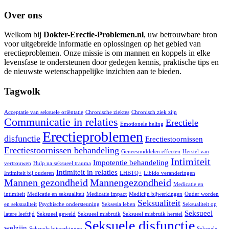
Over ons
Welkom bij
Dokter-Erectie-Problemen.nl
, uw betrouwbare bron
voor uitgebreide informatie en oplossingen op het gebied van
erectieproblemen. Onze missie is om mannen en koppels in elke
levensfase te ondersteunen door gedegen kennis, praktische tips en
de nieuwste wetenschappelijke inzichten aan te bieden.
Tagwolk
Acceptatie van seksuele oriëntatie
Chronische ziektes
Chronisch ziek zijn
Communicatie in relaties
Erectiele
Emotionele heling
Erectieproblemen
disfunctie
Erectiestoornissen
Erectiestoornissen behandeling
Geneesmiddelen effecten
Herstel van
Intimiteit
Impotentie behandeling
vertrouwen
Hulp na seksueel trauma
Intimiteit in relaties
Intimiteit bij ouderen
LHBTQ+
Libido veranderingen
Mannen gezondheid
Mannengezondheid
Medicatie en
intimiteit
Medicatie en seksualiteit
Medicatie impact
Medicijn bijwerkingen
Ouder worden
Seksualiteit
en seksualiteit
Psychische ondersteuning
Seksesia leben
Seksualiteit op
Seksueel
latere leeftijd
Seksueel geweld
Seksueel misbruik
Seksueel misbruik herstel
Seksuele disfunctie
welzijn
Seksuele bijwerkingen
Seksuele