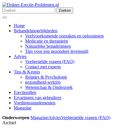
Ga
naar
Zoeken
Zoeken
de
naar:
Menu
inhoud
Home
Behandelmogelijkheden
Veelvoorkomende oorzaken en oplossingen
Medicatie en therapieën
Natuurlijke benaderingen
Tips voor een gezondere levensstijl
Advies
Veelgestelde vragen (FAQ)
Contact met experts
Tips & Kennis
Relaties & Psychologie
gezondheid-welzijn
Wetenschap & Onderzoek
Erectiepillen
Ervaringen van gebruikers
Voedingssupplementen
Magazine
Onderwerpen
Magazine
Advies
Veelgestelde vragen (FAQ)
Archief