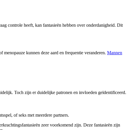
raag controle heeft, kan fantasieën hebben over onderdanigheid. Dit
 of menopauze kunnen deze aard en frequentie veranderen.
Mannen
delijk. Toch zijn er duidelijke patronen en invloeden geïdentificeerd.
sspel, of seks met meerdere partners.
rkrachtingsfantasieën zeer voorkomend zijn. Deze fantasieën zijn