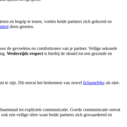
eren en begrip te tonen, voelen beide partners zich gehoord en
miteit
doen groeien.
 voor de gevoelens en comfortzones van je partner. Veilige seksuele
ing.
Wederzijds respect
is hierbij de sleutel tot een gezonde en
st te zijn. Dit omvat het herkennen van zowel
lichamelijke
als niet-
 lichaamstaal tot expliciete communicatie. Goede communicatie omvat
 ook een veilige sfeer waar beide partners zich gewaardeerd en