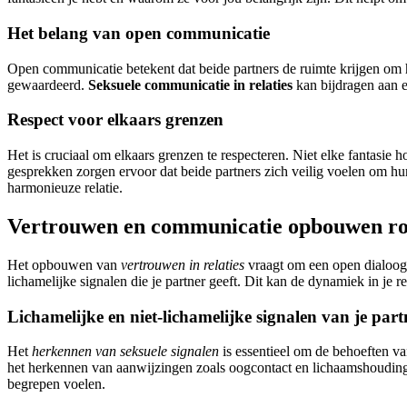
Het belang van open communicatie
Open communicatie betekent dat beide partners de ruimte krijgen om h
gewaardeerd.
Seksuele communicatie in relaties
kan bijdragen aan e
Respect voor elkaars grenzen
Het is cruciaal om elkaars grenzen te respecteren. Niet elke fantasie 
gesprekken zorgen ervoor dat beide partners zich veilig voelen om hu
harmonieuze relatie.
Vertrouwen en communicatie opbouwen r
Het opbouwen van
vertrouwen in relaties
vraagt om een open dialoog.
lichamelijke signalen die je partner geeft. Dit kan de dynamiek in je re
Lichamelijke en niet-lichamelijke signalen van je part
Het
herkennen van seksuele signalen
is essentieel om de behoeften va
het herkennen van aanwijzingen zoals oogcontact en lichaamshouding. 
begrepen voelen.