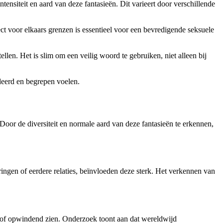
intensiteit en aard van deze fantasieën. Dit varieert door verschillende
ect voor elkaars grenzen is essentieel voor een bevredigende seksuele
llen. Het is slim om een veilig woord te gebruiken, niet alleen bij
deerd en begrepen voelen.
Door de diversiteit en normale aard van deze fantasieën te erkennen,
ringen of eerdere relaties, beïnvloeden deze sterk. Het verkennen van
el of opwindend zien. Onderzoek toont aan dat wereldwijd