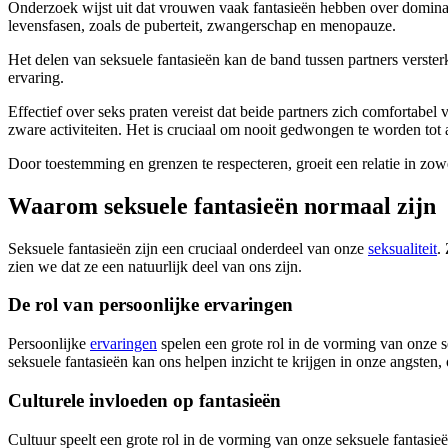
Onderzoek wijst uit dat vrouwen vaak fantasieën hebben over dominan
levensfasen, zoals de puberteit, zwangerschap en menopauze.
Het delen van seksuele fantasieën kan de band tussen partners verster
ervaring.
Effectief over seks praten vereist dat beide partners zich comfortabel
zware activiteiten. Het is cruciaal om nooit gedwongen te worden tot ac
Door toestemming en grenzen te respecteren, groeit een relatie in zo
Waarom seksuele fantasieën normaal zijn
Seksuele fantasieën zijn een cruciaal onderdeel van onze
seksualiteit
.
zien we dat ze een natuurlijk deel van ons zijn.
De rol van persoonlijke ervaringen
Persoonlijke
ervaringen
spelen een grote rol in de vorming van onze s
seksuele fantasieën kan ons helpen inzicht te krijgen in onze angsten
Culturele invloeden op fantasieën
Cultuur speelt een grote rol in de vorming van onze seksuele fantasi