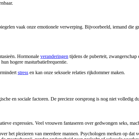
enbaar.
 spiegelen vaak onze emotionele verwerping. Bijvoorbeeld, iemand die g
antasieën. Hormonale
veranderingen
tijdens de puberteit, zwangerschap
hun hogere masturbatiefrequentie.
ermindert
stress
en kan onze seksuele relaties rijkdommer maken.
che en sociale factoren. De precieze oorsprong is nog niet volledig dui
atieve expressies. Veel vrouwen fantaseren over gedwongen seks, macht
t over het plezieren van meerdere mannen. Psychologen merken op dat ve