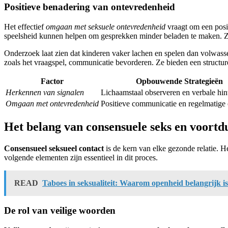
Positieve benadering van ontevredenheid
Het effectief
omgaan met seksuele ontevredenheid
vraagt om een posit
speelsheid kunnen helpen om gesprekken minder beladen te maken. Ze
Onderzoek laat zien dat kinderen vaker lachen en spelen dan volwassen
zoals het vraagspel, communicatie bevorderen. Ze bieden een structur
Factor
Opbouwende Strategieën
Herkennen van signalen
Lichaamstaal observeren en verbale hin
Omgaan met ontevredenheid
Positieve communicatie en regelmatige 
Het belang van consensuele seks en voort
Consensueel seksueel contact
is de kern van elke gezonde relatie. He
volgende elementen zijn essentieel in dit proces.
READ
Taboes in seksualiteit: Waarom openheid belangrijk is
De rol van veilige woorden