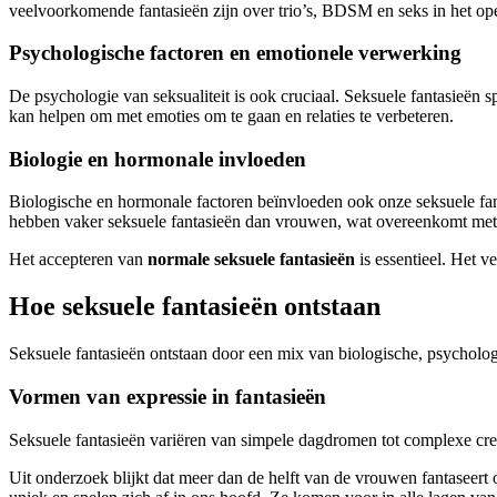
veelvoorkomende fantasieën zijn over trio’s, BDSM en seks in het op
Psychologische factoren en emotionele verwerking
De psychologie van seksualiteit is ook cruciaal. Seksuele fantasieën
kan helpen om met emoties om te gaan en relaties te verbeteren.
Biologie en hormonale invloeden
Biologische en hormonale factoren beïnvloeden ook onze seksuele f
hebben vaker seksuele fantasieën dan vrouwen, wat overeenkomt met 
Het accepteren van
normale seksuele fantasieën
is essentieel. Het v
Hoe seksuele fantasieën ontstaan
Seksuele fantasieën ontstaan door een mix van biologische, psychologis
Vormen van expressie in fantasieën
Seksuele fantasieën variëren van simpele dagdromen tot complexe cre
Uit onderzoek blijkt dat meer dan de helft van de vrouwen fantaseer