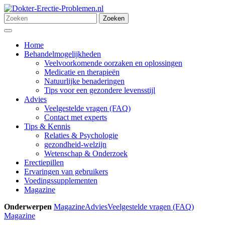
Ga
naar
Zoeken
Zoeken
de
naar:
Menu
inhoud
Home
Behandelmogelijkheden
Veelvoorkomende oorzaken en oplossingen
Medicatie en therapieën
Natuurlijke benaderingen
Tips voor een gezondere levensstijl
Advies
Veelgestelde vragen (FAQ)
Contact met experts
Tips & Kennis
Relaties & Psychologie
gezondheid-welzijn
Wetenschap & Onderzoek
Erectiepillen
Ervaringen van gebruikers
Voedingssupplementen
Magazine
Onderwerpen
Magazine
Advies
Veelgestelde vragen (FAQ)
Magazine