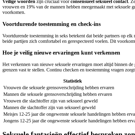
Veilige woorden
zijn cruciaal voor
consensueel seksueel contact
. Z
vrouwen en 19% van de mannen hebben meegemaakt met seksuele grens
voorkomen.
Voortdurende toestemming en check-ins
Voortdurende toestemming in seks betekent dat beide partners op elk 
beide partijen zich comfortabel en gerespecteerd voelen. Dit voorkom
Hoe je veilig nieuwe ervaringen kunt verkennen
Het verkennen van nieuwe seksuele ervaringen moet altijd binnen de
grenzen vast te stellen. Continu checken en toestemming vragen zorgt
Statistiek
Vrouwen die seksuele grensoverschrijding hebben ervaren
Mannen die seksuele grensoverschrijding hebben ervaren
Vrouwen die slachtoffer zijn van seksueel geweld
Mannen die slachtoffer zijn van seksueel geweld
Meisjes 12-25 jaar die ongewenste seksuele handelingen hebben erv
Jongens 12-25 jaar die ongewenste seksuele handelingen hebben erv
Seksuele fantasieën effectief bespreken zo