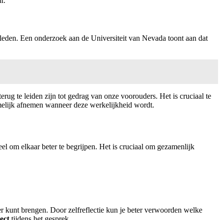
r.
leden. Een onderzoek aan de Universiteit van Nevada toont aan dat
rug te leiden zijn tot gedrag van onze voorouders. Het is cruciaal te
amelijk afnemen wanneer deze werkelijkheid wordt.
eel om elkaar beter te begrijpen. Het is cruciaal om gezamenlijk
ier kunt brengen. Door zelfreflectie kun je beter verwoorden welke
ect
tijdens het gesprek.